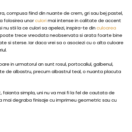
, compusa fiind din nuante de crem, gri sau bej pastel,
a folosirea unor
culori
mai intense in calitate de accent
 nu stii la ce culori sa apelezi, inspira-te din
culoarea
 poate trece vreodata neobservata si arata foarte bine
e si sterse. Iar daca vrei sa o asociezi cu o alta culoare
ul.
oare in urmatorul an sunt rosul, portocaliul, galbenul,
uante de albastru, precum albastrul teal, o nuanta placuta
faianta simpla, uni nu va mai fi la fel de cautata de
rta mai degraba finisaje cu imprimeu geometric sau cu