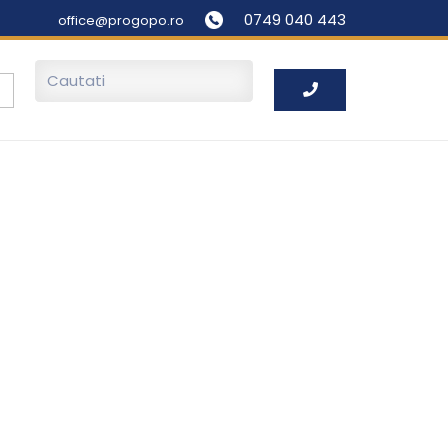
0749 040 443
office@progopo.ro