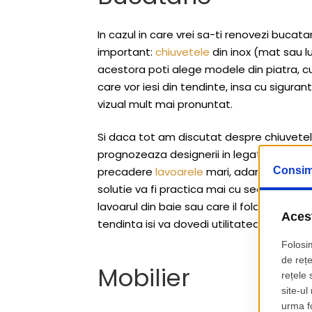
In cazul in care vrei sa-ti renovezi bucata
important:
chiuvetele
din inox (mat sau lu
acestora poti alege modele din piatra, c
care vor iesi din tendinte, insa cu sigur
vizual mult mai pronuntat.
Si daca tot am discutat despre chiuvetele
prognozeaza designerii in legatura cu lav
precadere
lavoarele
mari, adanci, care of
solutie va fi practica mai cu seama in cazu
lavoarul din baie sau care il folosesc pen
tendinta isi va dovedi utilitatea mai ales i
Mobilier