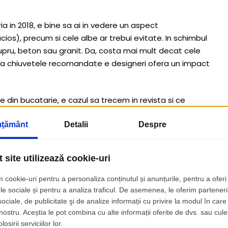
ria in 2018, e bine sa ai in vedere un aspect
cios), precum si cele albe ar trebui evitate. In schimbul
upru, beton sau granit. Da, costa mai mult decat cele
anta chiuvetele recomandate e designeri ofera un impact
 din bucatarie, e cazul sa trecem in revista si ce
oarul din baie pentru anul urmator. Se vor purta cu
era mai mult spatiu pentru igienizarea zilnica. Aceasta
l celor care au copii mici si obisnuiesc sa-i spele in
tru clatirea frecventa a unor rufe. Pe scurt, aceasta
n cazul caselor ce apartin unor familii mari.