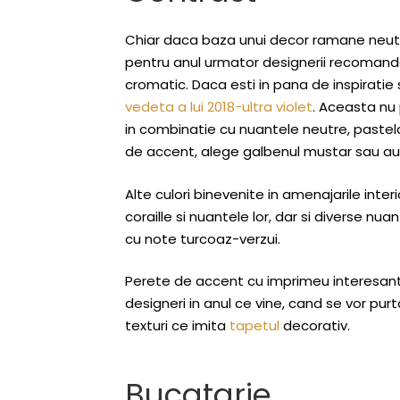
Chiar daca baza unui decor ramane neutra
pentru anul urmator designerii recomand
cromatic. Daca esti in pana de inspiratie si
vedeta a lui 2018-ultra violet
. Aceasta nu
in combinatie cu nuantele neutre, pastelat
de accent, alege galbenul mustar sau auri
Alte culori binevenite in amenajarile interi
coraille si nuantele lor, dar si diverse n
cu note turcoaz-verzui.
Perete de accent cu imprimeu interesant, 
designeri in anul ce vine, cand se vor pu
texturi ce imita
tapetul
decorativ.
Bucatarie