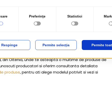
cces piesele din lemn masiv, unicat, cu aspect nefinisat
e sau etajere cu forma si design deosebite, precum si
din lemn: galeri pentru
perdele
si draperii, cuiere, rame
 lumanari etc.
 interioare Craiova
Oltenia, tot ceea ce este nou la nivel mondial. Avem cel
 din Oltenia, unde te asteapta o multime de produse de
unoscuti producatori si oferim consultanta detaliata
 de produse
, pentru ati alege modelul potrivit si vezi si