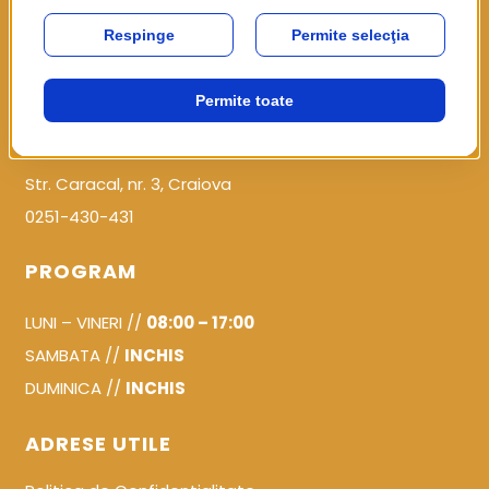
J16/493/1999
CONTACT
office@progopo.ro
Comuna Simnicu de Sus, sat Albesti
Str. Caracal, nr. 3, Craiova
0251-430-431
PROGRAM
LUNI – VINERI //
08:00 – 17:00
SAMBATA //
INCHIS
DUMINICA //
INCHIS
ADRESE UTILE