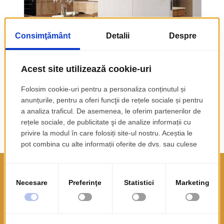
CATALOG PORTA DOORS
Vezi Produs
SC PROGOPO IMPEX SRL
CUI: 11988710